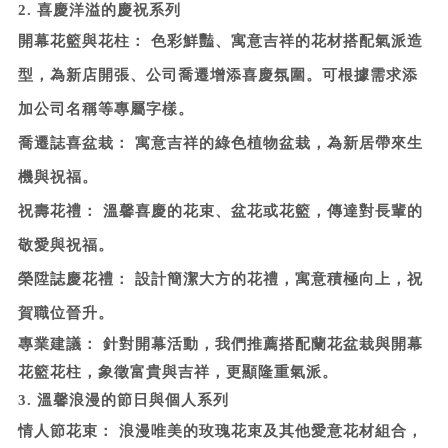
2. 喜慶洋溢的慶祝系列
開幕花籃與花柱：
色彩鮮豔、寓意吉祥的花材搭配氣派造
型，為新店開張、公司喬遷增添喜慶氛圍。可根據需求添
加公司名稱等專屬字樣。
喬遷誌喜盆栽：
寓意吉祥的綠色植物盆栽，為新居帶來生
機與祝福。
祝壽花禮：
溫馨喜慶的花束、盆花或花籃，傳達對長輩的
敬愛與祝福。
榮陞誌慶花禮：
設計簡潔大方的花禮，寓意積極向上，祝
賀職位晉升。
專業建議：
針對開幕活動，我們推薦搭配蘭花盆栽與開幕
花籃花柱，象徵富貴與吉祥，更顯隆重氣派。
3. 溫馨浪漫的節日與個人系列
情人節花束：
浪漫唯美的玫瑰花束及其他愛意花材組合，