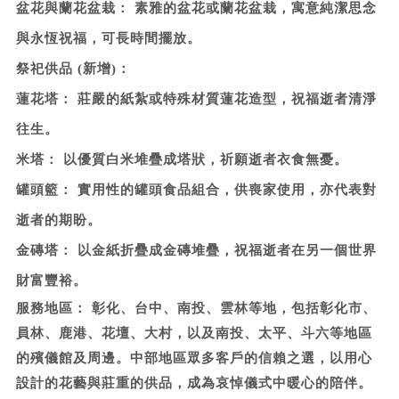
盆花與蘭花盆栽：
素雅的盆花或蘭花盆栽，寓意純潔思念
與永恆祝福，可長時間擺放。
祭祀供品 (新增)：
蓮花塔：
莊嚴的紙紮或特殊材質蓮花造型，祝福逝者清淨
往生。
米塔：
以優質白米堆疊成塔狀，祈願逝者衣食無憂。
罐頭籃：
實用性的罐頭食品組合，供喪家使用，亦代表對
逝者的期盼。
金磚塔：
以金紙折疊成金磚堆疊，祝福逝者在另一個世界
財富豐裕。
服務地區：
彰化、台中、南投、雲林等地，包括彰化市、
員林、鹿港、花壇、大村，以及南投、太平、斗六等地區
的殯儀館及周邊。中部地區眾多客戶的信賴之選，以用心
設計的花藝與莊重的供品，成為哀悼儀式中暖心的陪伴。