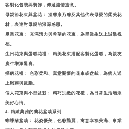
客製化包裝與裝飾，傳遞濃情蜜意。
母親節花束與盆花：
溫馨康乃馨及其他代表母愛的柔美花
材，表達對母親的深深感恩。
畢業花束：
充滿活力與希望的花束，為畢業生送上誠摯祝
福。
生日花束與蛋糕花禮：
精美花束搭配客製化蛋糕，為親友
慶生增添驚喜。
探病花禮：
色彩柔和、寓意關懷的花束或盆栽，為病人送
上慰藉與鼓勵。
個人花束與小型盆栽：
精巧別緻的花禮，為日常生活增添
美好心情。
4. 精緻典雅的蘭花盆栽系列
蝴蝶蘭盆栽：
花姿優美，色彩豔麗，寓意幸福美滿、事業