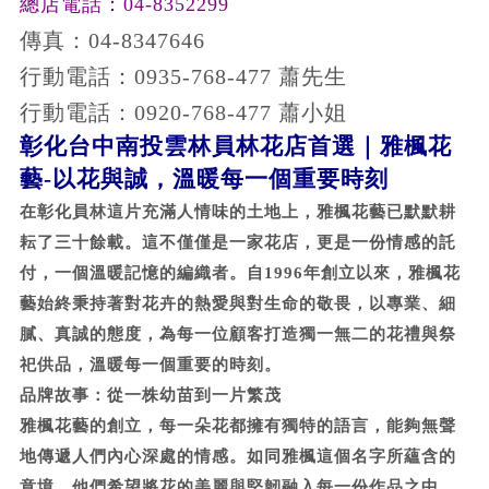
總店電話：04-8352299
傳真：04-8347646
行動電話：0935-768-477 蕭先生
行動電話：0920-768-477 蕭小姐
彰化台中南投雲林員林花店首選｜雅楓花
藝-以花與誠，溫暖每一個重要時刻
在彰化員林這片充滿人情味的土地上，
雅楓花藝
已默默耕
耘了三十餘載。這不僅僅是一家花店，更是一份情感的託
付，一個溫暖記憶的編織者。自1996年創立以來，雅楓花
藝始終秉持著對花卉的熱愛與對生命的敬畏，以專業、細
膩、真誠的態度，為每一位顧客打造獨一無二的花禮與祭
祀供品，溫暖每一個重要的時刻。
品牌故事：從一株幼苗到一片繁茂
雅楓花藝的創立，每一朵花都擁有獨特的語言，能夠無聲
地傳遞人們內心深處的情感。如同雅楓這個名字所蘊含的
意境，他們希望將花的美麗與堅韌融入每一份作品之中，