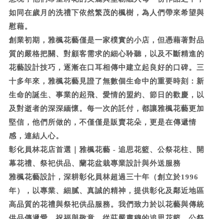
如同在歲月的洗禮下依然繁茂的楓樹，為人們帶來希望與
慰藉。
創業初期，雅楓花藝僅是一家樸實的小店，但憑藉著對品
質的嚴格把關、對顧客需求的細心聆聽，以及不斷精進的
花藝設計技巧，逐漸在口耳相傳中建立起良好的口碑。三
十多年來，雅楓花藝見證了無數個生命中的重要時刻：新
生命的誕生、事業的起飛、愛情的盟約、節日的歡慶，以
及對逝者的深深緬懷。每一次的託付，都讓雅楓花藝更加
堅信，他們所做的，不僅僅是販賣花朵，更是在傳遞情
感，連結人心。
彰化員林花店首選｜雅楓花藝 - 追思花籃、公祭花柱、開
幕花禮、祭祀供品、蘭花盆栽專業設計與外送服務
雅楓花藝設計
，深耕彰化員林超過三十年（創立於1996
年），以專業、細膩、真誠的精神，提供彰化及鄰近地區
高品質的花禮與祭祀供品服務。我們致力於以花藝與傳統
供品傳遞愛、祝福與敬意，從莊嚴肅穆的追思花籃、公祭