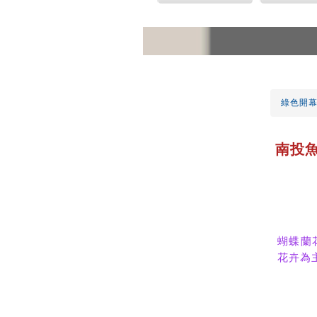
綠色開
南投
蝴蝶蘭
花卉為