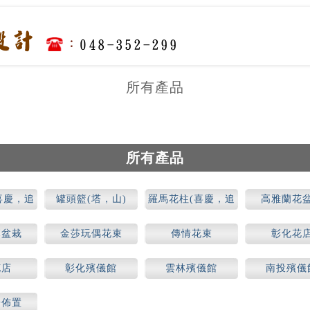
所有產品
所有產品
喜慶，追
罐頭籃(塔，山)
羅馬花柱(喜慶，追
高雅蘭花
思)
幕盆栽
金莎玩偶花束
傳情花束
彰化花
花店
彰化殯儀館
雲林殯儀館
南投殯儀
場佈置