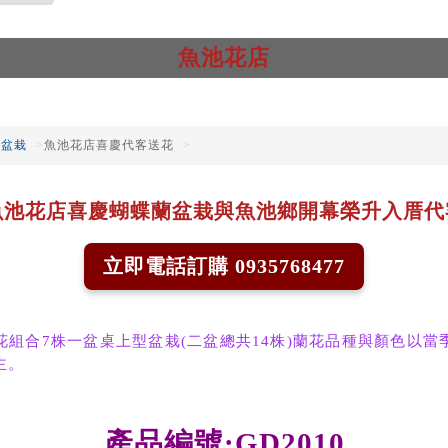
魚池花店
幕盆栽
魚池花店喜慶代客送花
魚池花店喜慶蝴蝶蘭盆栽與魚池鄉開幕榮升入厝代
立即電話訂購 0935768477
花組合7株一盆桌上型盆栽(二盆總共14株)蘭花品種與顏色以當
主。
產品編號:GD2010