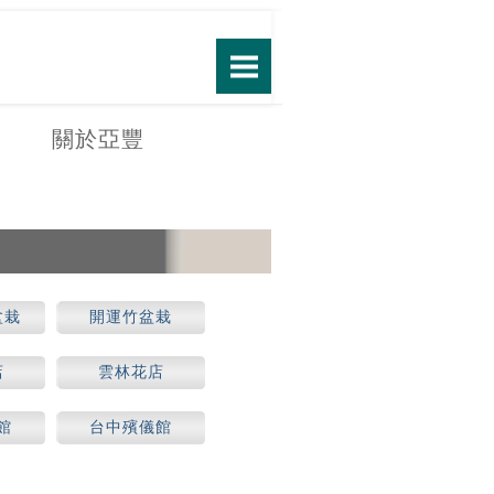
關於亞豐
盆栽
開運竹盆栽
店
雲林花店
館
台中殯儀館