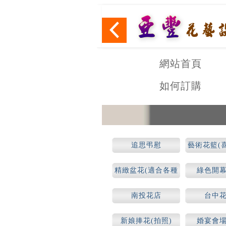
網站首頁
如何訂購
追思弔慰
藝術花籃(
思)
精緻盆花(適合各種
綠色開
場合)
南投花店
台中
新娘捧花(拍照)
婚宴會