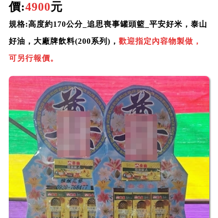
價:
4900
元
規格:
高度約170公分_
追思喪事罐頭籃_平安好米，泰山
好油，
大廠牌飲料(20
0系列)，
歡迎指定內容物製做，
可另行報價。