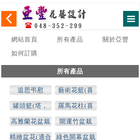
網站首頁
所有產品
關於亞豐
如何訂購
所有產品
追思弔慰
藝術花籃(喜
慶，追思)
罐頭籃(塔，
羅馬花柱(喜
山)
慶，追思)
高雅蘭花盆栽
開運竹盆栽
精緻盆花(適合
綠色開幕盆栽