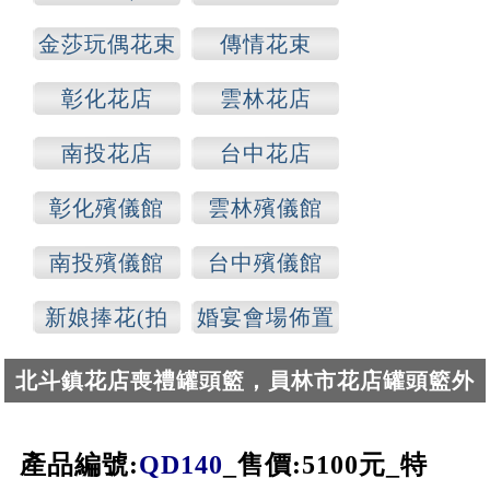
各種場合)
金莎玩偶花束
傳情花束
彰化花店
雲林花店
南投花店
台中花店
彰化殯儀館
雲林殯儀館
南投殯儀館
台中殯儀館
新娘捧花(拍
婚宴會場佈置
照)
北斗鎮花店喪禮罐頭籃，員林市花店罐頭籃外
送公奠場合
產品編號:
QD140
_
售
價:5100
元_
特